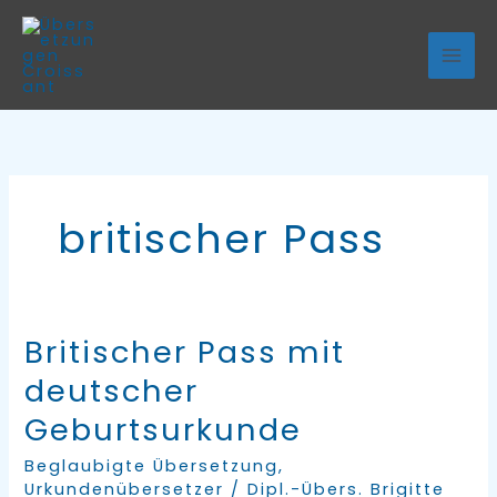
Zum
Inhalt
springen
britischer Pass
Britischer Pass mit
Britischer
Pass
deutscher
mit
Geburtsurkunde
deutscher
Beglaubigte Übersetzung
,
Geburtsurkunde
Urkundenübersetzer
/
Dipl.-Übers. Brigitte